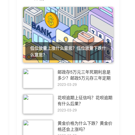
低位放量上涨什么意思？低位放量下跌什
么意思？
邮政存5万元三年死期利息是
多少？邮政5万元存三年定期
的利率是多少？
2023-03-29
花呗逾期上征信吗？花呗逾期
有什么后果？
2023-03-29
黄金价格为什么下跌？黄金价
格还会上涨吗？