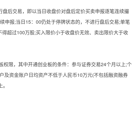
以进行盘后交易，即以当日收盘价对盘后定价买卖申报逐笔连续撮
申报;当日15：00仍处于停牌状态的，不进行盘后交易;单笔
不得超过100万股;买入限价小于收盘价无效、卖出限价大于收
板权限，其中开通创业板的条件：参与证券交易24个月以上;个
户及资金账户日均资产不低于人民币10万元(不包括融资融券
上。
哪些
创业板股票
股票上市