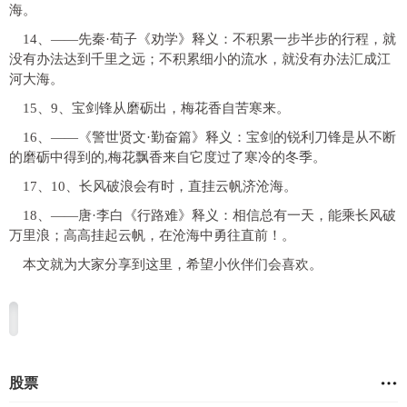
海。
14、——先秦·荀子《劝学》释义：不积累一步半步的行程，就
没有办法达到千里之远；不积累细小的流水，就没有办法汇成江
河大海。
15、9、宝剑锋从磨砺出，梅花香自苦寒来。
16、——《警世贤文·勤奋篇》释义：宝剑的锐利刀锋是从不断
的磨砺中得到的,梅花飘香来自它度过了寒冷的冬季。
17、10、长风破浪会有时，直挂云帆济沧海。
18、——唐·李白《行路难》释义：相信总有一天，能乘长风破
万里浪；高高挂起云帆，在沧海中勇往直前！。
本文就为大家分享到这里，希望小伙伴们会喜欢。
股票