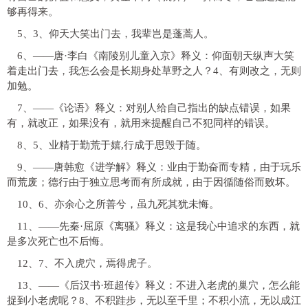
够再得来。
5、3、仰天大笑出门去，我辈岂是蓬蒿人。
6、——唐·李白《南陵别儿童入京》释义：仰面朝天纵声大笑
着走出门去，我怎么会是长期身处草野之人？4、有则改之，无则
加勉。
7、——《论语》释义：对别人给自己指出的缺点错误，如果
有，就改正，如果没有，就用来提醒自己不犯同样的错误。
8、5、业精于勤荒于嬉,行成于思毁于随。
9、——唐韩愈《进学解》释义：业由于勤奋而专精，由于玩乐
而荒废；德行由于独立思考而有所成就，由于因循随俗而败坏。
10、6、亦余心之所善兮，虽九死其犹未悔。
11、——先秦·屈原《离骚》释义：这是我心中追求的东西，就
是多次死亡也不后悔。
12、7、不入虎穴，焉得虎子。
13、——《后汉书·班超传》释义：不进入老虎的巢穴，怎么能
捉到小老虎呢？8、不积跬步，无以至千里；不积小流，无以成江