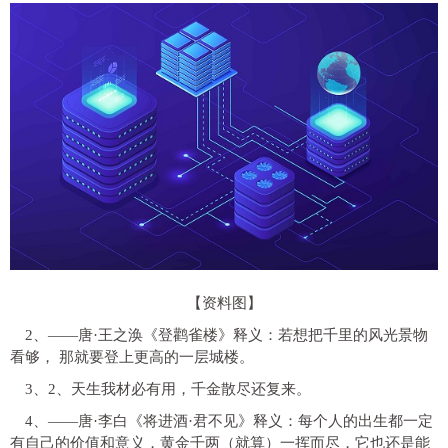
【资料图】
2、——唐·王之涣《登鹳雀楼》释义：若想把千里的风光景物
看够， 那就要登上更高的一层城楼。
3、2、天生我材必有用，千金散尽还复来。
4、——唐·李白《将进酒·君不见》释义：每个人的出生都一定
有自己的价值和意义，黄金千两（就算）一挥而尽，它也还是能