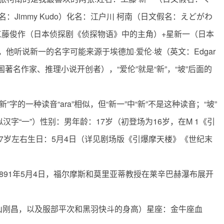
文译名：Jimmy Kudo）化名：江户川 柯南（日文假名：えどがわ
来源：工藤俊作（日本侦探剧《侦探物语》中的主角）+星新一（日本
他听说新一的名字可能来源于埃德加·爱伦·坡（英文：Edgar
；美国著名作家、推理小说开创者），“爱伦”就是“新”，“坡”后面的
新”字的一种读音“ara”相似，但“新一”中“新”不是这种读音；“坡”
汉字“一”）性别：男年龄：17岁（初登场为16岁，在M 1《引
7岁左右生日：5月4日（详见剧场版《引爆摩天楼》《世纪末
891年5月4日，福尔摩斯和莫里亚蒂教授在莱辛巴赫瀑布展开
青山刚昌，以及服部平次和黑羽快斗的身高）星座：金牛座血