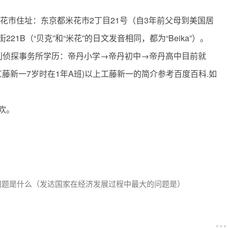
花市住址：东京都米花市2丁目21号（自3年前父母到美国居
B（“贝克”和“米花”的日文发音相同，都为“Beika”）。
利侦探事务所学历：帝丹小学→帝丹初中→帝丹高中目前就
藤新一7岁时在1年A班)以上工藤新一的简介参考百度百科.如
欢。
问题是什么（发达国家在经济发展过程中最大的问题是）