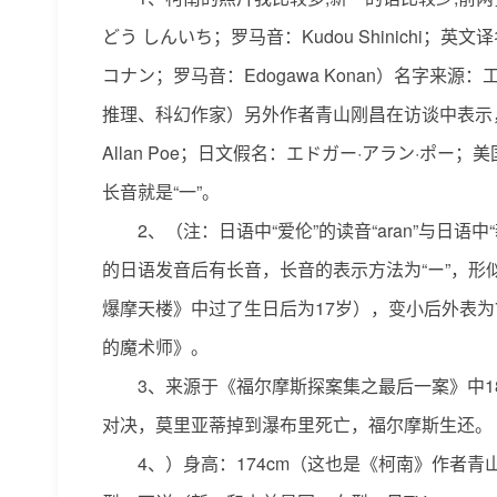
どう しんいち；罗马音：Kudou Shinichi；英
コナン；罗马音：Edogawa Konan）名字
推理、科幻作家）另外作者青山刚昌在访谈中表示，
Allan Poe；日文假名：エドガー·アラン·ポー
长音就是“一”。
2、（注：日语中“爱伦”的读音“aran”与日语中“
的日语发音后有长音，长音的表示方法为“ー”，形似
爆摩天楼》中过了生日后为17岁），变小后外表为
的魔术师》。
3、来源于《福尔摩斯探案集之最后一案》中1
对决，莫里亚蒂掉到瀑布里死亡，福尔摩斯生还。
4、）身高：174cm（这也是《柯南》作者