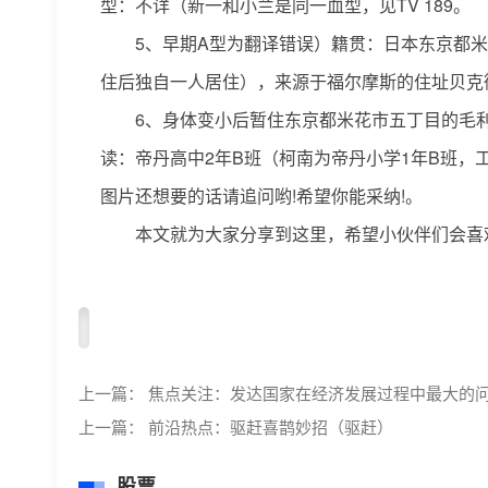
型：不详（新一和小兰是同一血型，见TV 189。
5、早期A型为翻译错误）籍贯：日本东京都米
住后独自一人居住），来源于福尔摩斯的住址贝克街221
6、身体变小后暂住东京都米花市五丁目的毛
读：帝丹高中2年B班（柯南为帝丹小学1年B班，工
图片还想要的话请追问哟!希望你能采纳!。
本文就为大家分享到这里，希望小伙伴们会喜
标签：
上一篇：
焦点关注：发达国家在经济发展过程中最大的
上一篇：
前沿热点：驱赶喜鹊妙招（驱赶）
股票