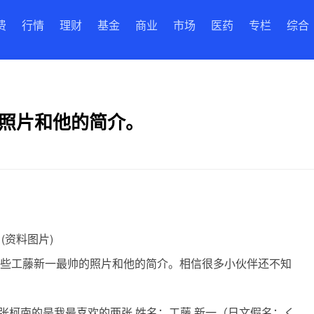
费
行情
理财
基金
商业
市场
医药
专栏
综合
的照片和他的简介。
(资料图片)
一些工藤新一最帅的照片和他的简介。相信很多小伙伴还不知
两张柯南的是我最喜欢的两张.姓名：工藤 新一（日文假名：く