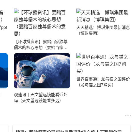
pt
天天精选！博琪集团最新消息
（博琪集团）
【环球播资讯】罢黜百家独尊
儒术的核心思想（罢黜百家独
尊儒术的意思）
世界百事通！龙与猫之国评价
（龙与猫之国7购买）
片
观速讯丨天文望远镜能看近处
吗（天文望远镜能看多远）